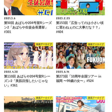
2021.3.6
2023.2.25
第50回 あばらや204号室Rシーズ
第153回「広告ってのは小さい頃
ン2「あばらや生徒会長選挙」
に習わねぇのに大事だな？？」
#301
#404
放送アーカイブ
放送アーカイブ
2022.4.30
2025.6.14
第110回 あばらや204号室Rシー
第273回「10周年全国ツアー in
ズン2「美肌目指したいじゃな
福岡 〜99歳の女〜」#524
い」#361
放送アーカイブ
放送アーカイブ