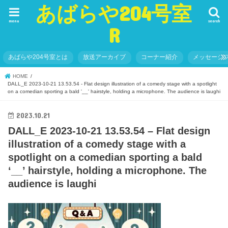
あばらや204号室
menu
search
R
あばらや204号室とは
放送アーカイブ
コーナー紹介
メッセージ
HOME
DALL_E 2023-10-21 13.53.54 - Flat design illustration of a comedy stage with a spotlight
on a comedian sporting a bald '__' hairstyle, holding a microphone. The audience is laughi
2023.10.21
DALL_E 2023-10-21 13.53.54 – Flat design
illustration of a comedy stage with a
spotlight on a comedian sporting a bald
‘__’ hairstyle, holding a microphone. The
audience is laughi