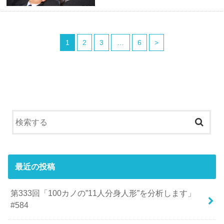
1
2
3
…
6
>
最近の投稿
第333回「100カノの”11人分身人形”を分析します」
#584