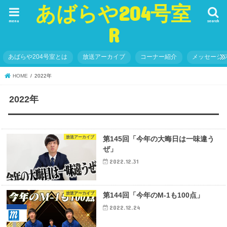
あばらや204号室
menu
search
R
あばらや204号室とは
放送アーカイブ
コーナー紹介
メッセージ
HOME
2022年
2022年
放送アーカイブ
第145回「今年の大晦日は一味違う
ぜ」
2022.12.31
放送アーカイブ
第144回「今年のM-1も100点」
2022.12.24