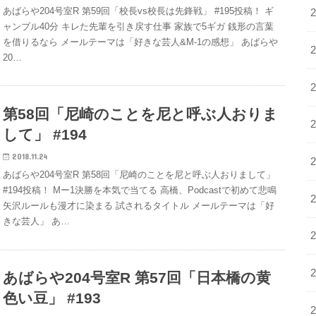
あばらや204号室R 第59回「校長vs校長は先鋒戦」 #195投稿！ ギ
ャンブル40分 キレた先輩を引き戻す仕事 家族で5ギガ 銭形の言葉
を借りるなら メールテーマは「好きな芸人&M-1の感想」 あばらや
20…
第58回「尼崎のことを尼と呼ぶ人おりま
して」 #194
2018.11.24
あばらや204号室R 第58回「尼崎のことを尼と呼ぶ人おりまして」
#194投稿！ Mー1決勝を本気で当てる 高橋、Podcastで初めて悲鳴
矢沢ルールも漫才に染まる 試されるタイトル メールテーマは「好
きな芸人」 あ…
あばらや204号室R 第57回「日本橋の黄
色い豆」 #193