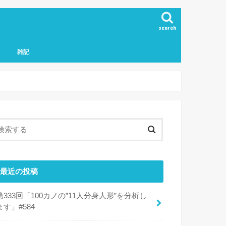
search
雑記
最近の投稿
第333回「100カノの”11人分身人形”を分析し
ます」#584