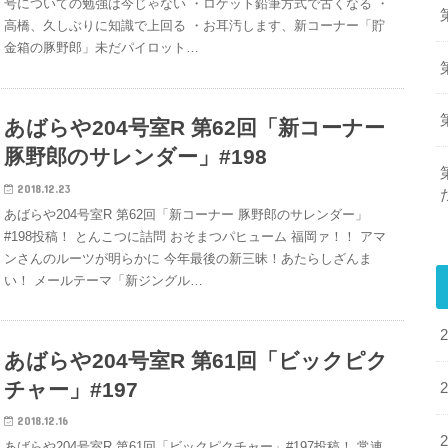
号についての勉強は今じゃない ・ロケット鉛筆方式で古くなる ・
高橋、久しぶりに知識で上回る ・お耳汚します、新コーナー「貯
金箱の豚野郎」未だパイロット…
あばらや204号室R 第62回「新コーナー
豚野郎のサレンダー」#198
2018.12.23
あばらや204号室R 第62回「新コーナー 豚野郎のサレンダー」
#198投稿！ とんこつに詰問 おそまつパヒューム 福岡ァ！！ アマ
ンさんのルーツが明らかに 今年最後の新三昧！あたらしざんま
い！ メールテーマ「新ジングル…
あばらや204号室R 第61回「ビックピク
チャー」#197
2018.12.16
あばらや204号室R 第61回「ビックピクチャー」#197投稿！ 常連