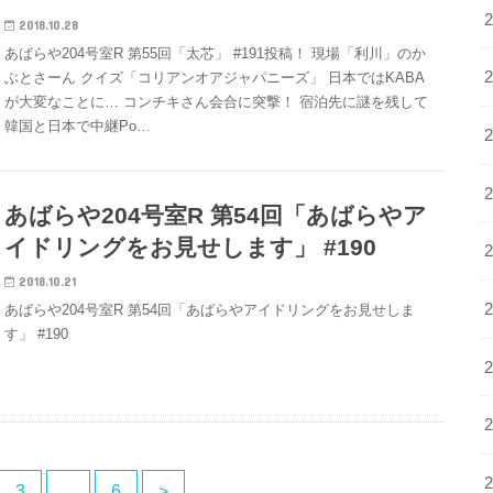
2018.10.28
あばらや204号室R 第55回「太芯」 #191投稿！ 現場「利川」のか
ぶとさーん クイズ「コリアンオアジャパニーズ」 日本ではKABA
が大変なことに… コンチキさん会合に突撃！ 宿泊先に謎を残して
韓国と日本で中継Po…
あばらや204号室R 第54回「あばらやア
イドリングをお見せします」 #190
2018.10.21
あばらや204号室R 第54回「あばらやアイドリングをお見せしま
す」 #190
3
…
6
>