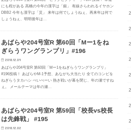
にも程がある 高橋の今年の漢字は「銀」 有線さらわれるイヤホン
DBB2 今年も漢字は「災」 来年は何でしょうねぇ、再来年は何で
しょうねぇ、明明後年は…
あばらや204号室R 第60回「Mー1をね
ぎらうワングランプリ」#196
2018.12.09
あばらや204号室R 第60回「Mー1をねぎらうワングランプリ」
#196投稿！ あばらやM-1予想、あながち大当たり 全てのコンビを
ねぎらうタカハシ ぺいぺーい 熱き戦いが幕を閉じ、年の瀬ですね
ぇ。 メールテーマは年の瀬…
あばらや204号室R 第59回「校長vs校長
は先鋒戦」 #195
2018.12.02