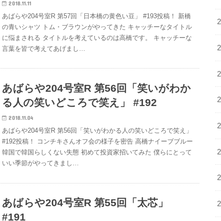
2018.11.11
あばらや204号室R 第57回「日本橋の黄色い豆」 #193投稿！ 新橋
の青いシャツ トム・ブラウンがやってきた キャッチーなタイトル
に悩まされる タイトルを考えているのは高橋です。 キャッチーな
言葉を皆で考えてあげまし…
あばらや204号室R 第56回「笑いがわか
る人の笑いどころで笑え」 #192
2018.11.04
あばらや204号室R 第56回「笑いがわかる人の笑いどころで笑え」
#192投稿！ コンチキさんオフ会の様子を密告 高橋ナイーブブルー
韓国で韓国らしくない失態 初めて投資家招いてみた 僕らにとって
いい季節がやってきまし…
あばらや204号室R 第55回「太芯」
#191