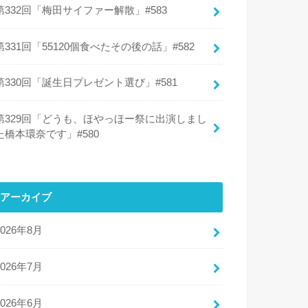
第332回「梅田サイファー解散」#583
第331回「55120個食べたその後の話」#582
第330回「誕生日プレゼント選び」#581
第329回「どうも、ほやっほー祭に出演しまし
た橋本環奈です」#580
アーカイブ
2026年8月
2026年7月
2026年6月